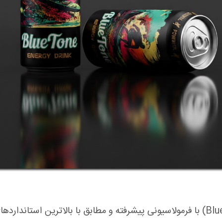
نوشابه انرژی‌زای بلو تن (Blue Tone) با فرمولاسیونی پیشرفته و مطابق با بالاترین