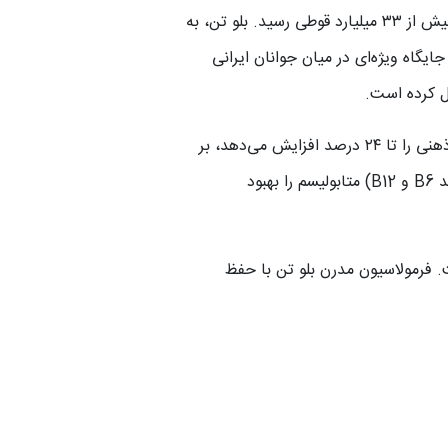
ورود برندهایی چون رد بول به اروپا، این محصولات به سرعت جهانی شدند و تا سال ۲۰۲۳، بازار جهانی آن‌ها به بیش از ۳۳ میلیارد قوطی رسید. بلو تن، به
مرکز بر مواد طبیعی‌تر، جایگاه ویژه‌ای در میان جوانان ایرانی
فواید بلو تن فراتر از یک نوشیدنی ساده است. هر قوطی ۵۰۰ میلی‌لیتری حاوی کافئین طبیعی است که هوشیاری ذهنی را تا ۲۴ درصد افزایش می‌دهد، بر
اساس مطالعات اخیر. تائورین موجود، به تقویت عضلات و کاهش استرس کمک کرده و ویتامین‌های گروه B (مانند B6 و B12) متابولیسم را بهبود
ه است. فرمولاسیون مدرن بلو تن با حفظ