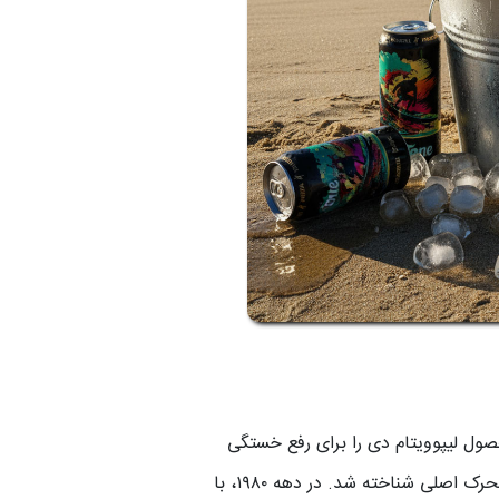
 انرژی‌زا به دهه ۱۹۶۰ میلادی در ژاپن بازمی‌گردد، جایی که شرکت داروسازی تایشو (Taisho) محصول لیپوویتام دی را برای رفع خستگی
کارگران کارخانه و رانندگان کامیون تولید کرد. این نوشیدنی حاوی تائورین، آمینواسیدی طبیعی، بود که به عنوان محرک اصلی شناخته شد. در دهه ۱۹۸۰، با